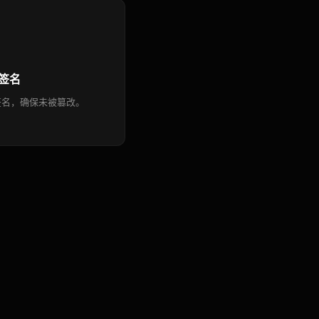
签名
签名，确保未被篡改。