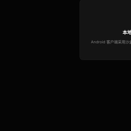
本
Android 客户端采