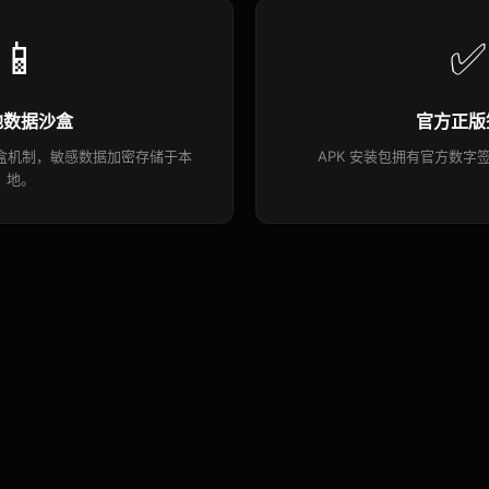
📱
✅
地数据沙盒
官方正版
用沙盒机制，敏感数据加密存储于本
APK 安装包拥有官方数字
地。